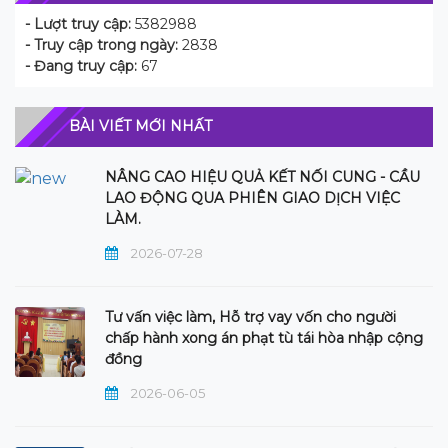
- Lượt truy cập:
5382988
- Truy cập trong ngày:
2838
- Đang truy cập:
67
BÀI VIẾT MỚI NHẤT
NÂNG CAO HIỆU QUẢ KẾT NỐI CUNG - CẦU
LAO ĐỘNG QUA PHIÊN GIAO DỊCH VIỆC
LÀM.
2026-07-28
Tư vấn việc làm, Hỗ trợ vay vốn cho người
chấp hành xong án phạt tù tái hòa nhập cộng
đồng
2026-06-05