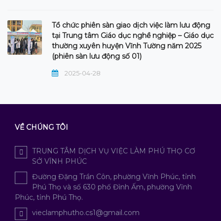
Tổ chức phiên sàn giao dịch việc làm lưu động
tại Trung tâm Giáo dục nghề nghiệp – Giáo dục
thường xuyên huyện Vĩnh Tường năm 2025
(phiên sàn lưu động số 01)
2025-04-28
VỀ CHÚNG TÔI
TRUNG TÂM DỊCH VỤ VIỆC LÀM PHÚ THỌ CƠ
SỞ VĨNH PHÚC
Đường Đặng Trần Côn, phường Vĩnh Phúc, tỉnh
Phú Thọ và số 630 phố Đình Ấm, phường Vĩnh
Phúc, tỉnh Phú Thọ.
vieclamphutho.cs1@gmail.com