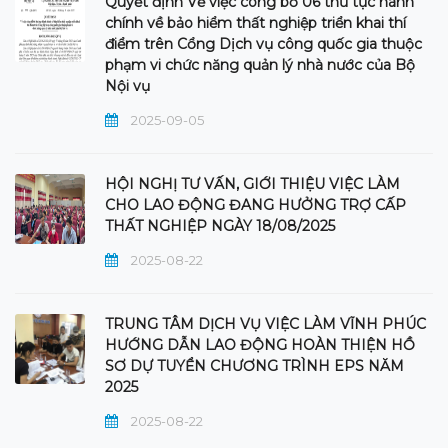
Quyết định Về việc công bố 06 thủ tục hành
chính về bảo hiểm thất nghiệp triển khai thí
điểm trên Cổng Dịch vụ công quốc gia thuộc
phạm vi chức năng quản lý nhà nước của Bộ
Nội vụ
2025-09-05
HỘI NGHỊ TƯ VẤN, GIỚI THIỆU VIỆC LÀM
CHO LAO ĐỘNG ĐANG HƯỞNG TRỢ CẤP
THẤT NGHIỆP NGÀY 18/08/2025
2025-08-22
TRUNG TÂM DỊCH VỤ VIỆC LÀM VĨNH PHÚC
HƯỚNG DẪN LAO ĐỘNG HOÀN THIỆN HỒ
SƠ DỰ TUYỂN CHƯƠNG TRÌNH EPS NĂM
2025
2025-08-22