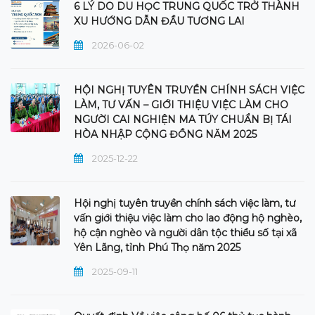
6 LÝ DO DU HỌC TRUNG QUỐC TRỞ THÀNH
XU HƯỚNG DẪN ĐẦU TƯƠNG LAI
2026-06-02
HỘI NGHỊ TUYÊN TRUYỀN CHÍNH SÁCH VIỆC
LÀM, TƯ VẤN – GIỚI THIỆU VIỆC LÀM CHO
NGƯỜI CAI NGHIỆN MA TÚY CHUẨN BỊ TÁI
HÒA NHẬP CỘNG ĐỒNG NĂM 2025
2025-12-22
Hội nghị tuyên truyền chính sách việc làm, tư
vấn giới thiệu việc làm cho lao động hộ nghèo,
hộ cận nghèo và người dân tộc thiểu số tại xã
Yên Lãng, tỉnh Phú Thọ năm 2025
2025-09-11