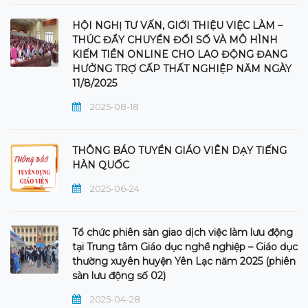
HỘI NGHỊ TƯ VẤN, GIỚI THIỆU VIỆC LÀM –
THÚC ĐẨY CHUYỂN ĐỔI SỐ VÀ MÔ HÌNH
KIẾM TIỀN ONLINE CHO LAO ĐỘNG ĐANG
HƯỞNG TRỢ CẤP THẤT NGHIỆP NĂM NGÀY
11/8/2025
2025-08-18
THÔNG BÁO TUYỂN GIÁO VIÊN DẠY TIẾNG
HÀN QUỐC
2025-06-24
Tổ chức phiên sàn giao dịch việc làm lưu động
tại Trung tâm Giáo dục nghề nghiệp – Giáo dục
thường xuyên huyện Yên Lạc năm 2025 (phiên
sàn lưu động số 02)
2025-04-28