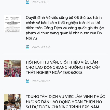
2025-09-11
Quyết định Về việc công bố 06 thủ tục hành
chính về bảo hiểm thất nghiệp triển khai thí
điểm trên Cổng Dịch vụ công quốc gia thuộc
phạm vi chức năng quản lý nhà nước của Bộ
Nội vụ
2025-09-05
HỘI NGHỊ TƯ VẤN, GIỚI THIỆU VIỆC LÀM
CHO LAO ĐỘNG ĐANG HƯỞNG TRỢ CẤP
THẤT NGHIỆP NGÀY 18/08/2025
2025-08-22
TRUNG TÂM DỊCH VỤ VIỆC LÀM VĨNH PHÚC
HƯỚNG DẪN LAO ĐỘNG HOÀN THIỆN HỒ
SƠ DỰ TUYỂN CHƯƠNG TRÌNH EPS NĂM