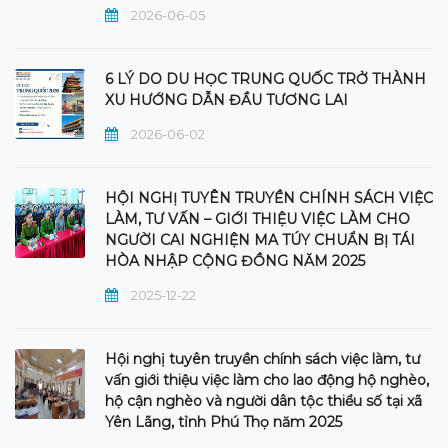
2026-06-05
6 LÝ DO DU HỌC TRUNG QUỐC TRỞ THÀNH
XU HƯỚNG DẪN ĐẦU TƯƠNG LAI
2026-06-02
HỘI NGHỊ TUYÊN TRUYỀN CHÍNH SÁCH VIỆC
LÀM, TƯ VẤN – GIỚI THIỆU VIỆC LÀM CHO
NGƯỜI CAI NGHIỆN MA TÚY CHUẨN BỊ TÁI
HÒA NHẬP CỘNG ĐỒNG NĂM 2025
2025-12-22
Hội nghị tuyên truyền chính sách việc làm, tư
vấn giới thiệu việc làm cho lao động hộ nghèo,
hộ cận nghèo và người dân tộc thiểu số tại xã
Yên Lãng, tỉnh Phú Thọ năm 2025