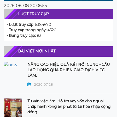
2026-08-08 20:06:55
LƯỢT TRUY CẬP
- Lượt truy cập:
5384670
- Truy cập trong ngày:
4520
- Đang truy cập:
83
BÀI VIẾT MỚI NHẤT
NÂNG CAO HIỆU QUẢ KẾT NỐI CUNG - CẦU
LAO ĐỘNG QUA PHIÊN GIAO DỊCH VIỆC
LÀM.
2026-07-28
Tư vấn việc làm, Hỗ trợ vay vốn cho người
chấp hành xong án phạt tù tái hòa nhập cộng
đồng