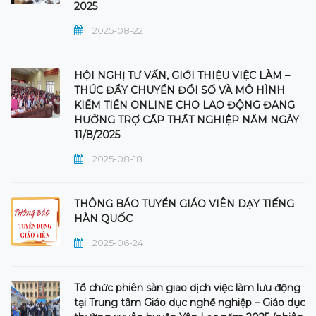
2025
2025-08-22
HỘI NGHỊ TƯ VẤN, GIỚI THIỆU VIỆC LÀM –
THÚC ĐẨY CHUYỂN ĐỔI SỐ VÀ MÔ HÌNH
KIẾM TIỀN ONLINE CHO LAO ĐỘNG ĐANG
HƯỞNG TRỢ CẤP THẤT NGHIỆP NĂM NGÀY
11/8/2025
2025-08-18
THÔNG BÁO TUYỂN GIÁO VIÊN DẠY TIẾNG
HÀN QUỐC
2025-06-24
Tổ chức phiên sàn giao dịch việc làm lưu động
tại Trung tâm Giáo dục nghề nghiệp – Giáo dục