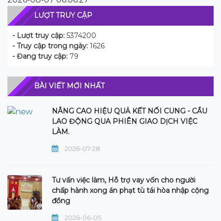
LƯỢT TRUY CẬP
- Lượt truy cập:
5374200
- Truy cập trong ngày:
1626
- Đang truy cập:
79
BÀI VIẾT MỚI NHẤT
NÂNG CAO HIỆU QUẢ KẾT NỐI CUNG - CẦU
LAO ĐỘNG QUA PHIÊN GIAO DỊCH VIỆC
LÀM.
2026-07-28
Tư vấn việc làm, Hỗ trợ vay vốn cho người
chấp hành xong án phạt tù tái hòa nhập cộng
đồng
2026-06-05