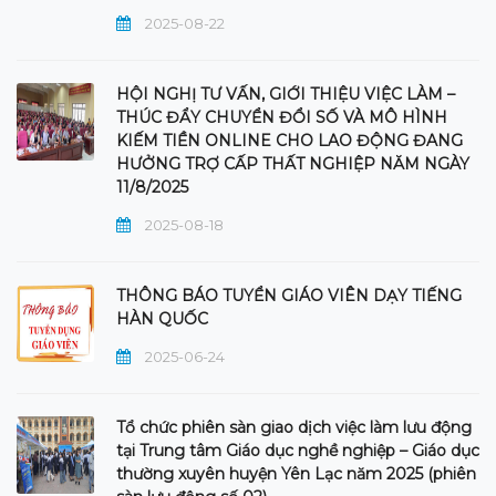
2025-08-22
HỘI NGHỊ TƯ VẤN, GIỚI THIỆU VIỆC LÀM –
THÚC ĐẨY CHUYỂN ĐỔI SỐ VÀ MÔ HÌNH
KIẾM TIỀN ONLINE CHO LAO ĐỘNG ĐANG
HƯỞNG TRỢ CẤP THẤT NGHIỆP NĂM NGÀY
11/8/2025
2025-08-18
THÔNG BÁO TUYỂN GIÁO VIÊN DẠY TIẾNG
HÀN QUỐC
2025-06-24
Tổ chức phiên sàn giao dịch việc làm lưu động
tại Trung tâm Giáo dục nghề nghiệp – Giáo dục
thường xuyên huyện Yên Lạc năm 2025 (phiên