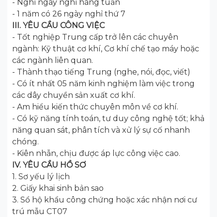
- Nghỉ ngày nghỉ hàng tuần
- 1 năm có 26 ngày nghỉ thứ 7
III. YÊU CẦU CÔNG VIỆC
- Tốt nghiệp Trung cấp trở lên các chuyên
ngành: Kỹ thuật cơ khí, Cơ khí chế tạo máy hoặc
các ngành liên quan.
- Thành thạo tiếng Trung (nghe, nói, đọc, viết)
- Có ít nhất 05 năm kinh nghiệm làm việc trong
các dây chuyền sản xuất cơ khí.
- Am hiểu kiến thức chuyên môn về cơ khí.
- Có kỹ năng tính toán, tư duy công nghệ tốt; khả
năng quan sát, phân tích và xử lý sự cố nhanh
chóng.
- Kiên nhẫn, chịu được áp lực công việc cao.
IV. YÊU CẦU HỒ SƠ
1. Sơ yếu lý lịch
2. Giấy khai sinh bản sao
3. Sổ hộ khẩu công chứng hoặc xác nhận nơi cư
trú mẫu CT07