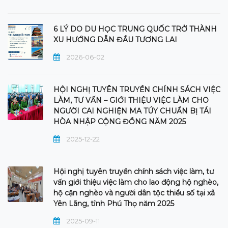
6 LÝ DO DU HỌC TRUNG QUỐC TRỞ THÀNH
XU HƯỚNG DẪN ĐẦU TƯƠNG LAI
2026-06-02
HỘI NGHỊ TUYÊN TRUYỀN CHÍNH SÁCH VIỆC
LÀM, TƯ VẤN – GIỚI THIỆU VIỆC LÀM CHO
NGƯỜI CAI NGHIỆN MA TÚY CHUẨN BỊ TÁI
HÒA NHẬP CỘNG ĐỒNG NĂM 2025
2025-12-22
Hội nghị tuyên truyền chính sách việc làm, tư
vấn giới thiệu việc làm cho lao động hộ nghèo,
hộ cận nghèo và người dân tộc thiểu số tại xã
Yên Lãng, tỉnh Phú Thọ năm 2025
2025-09-11