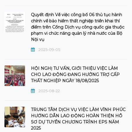
Quyết định Về việc công bố 06 thủ tục hành
chính về bảo hiểm thất nghiệp triển khai thí
điểm trên Cổng Dịch vụ công quốc gia thuộc
phạm vi chức năng quản lý nhà nước của Bộ
Nội vụ
2025-09-05
HỘI NGHỊ TƯ VẤN, GIỚI THIỆU VIỆC LÀM
CHO LAO ĐỘNG ĐANG HƯỞNG TRỢ CẤP
THẤT NGHIỆP NGÀY 18/08/2025
2025-08-22
TRUNG TÂM DỊCH VỤ VIỆC LÀM VĨNH PHÚC
HƯỚNG DẪN LAO ĐỘNG HOÀN THIỆN HỒ
SƠ DỰ TUYỂN CHƯƠNG TRÌNH EPS NĂM
2025